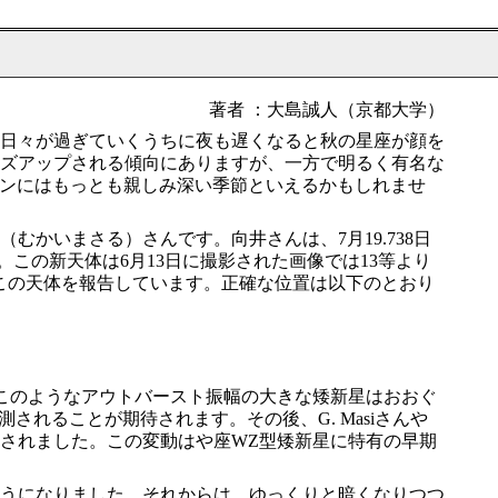
著者 ：大島誠人（京都大学）
日々が過ぎていくうちに夜も遅くなると秋の星座が顔を
ズアップされる傾向にありますが、一方で明るく有名な
ァンにはもっとも親しみ深い季節といえるかもしれませ
かいまさる）さんです。向井さんは、7月19.738日
。この新天体は6月13日に撮影された画像では13等より
としてこの天体を報告しています。正確な位置は以下のとおり
。このようなアウトバースト振幅の大きな矮新星はおおぐ
れることが期待されます。その後、G. Masiさんや
検出されました。この変動はや座WZ型矮新星に特有の早期
うになりました。それからは、ゆっくりと暗くなりつつ