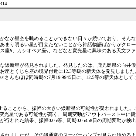
314
かなか星空を眺めることができない日々が続いており、そんな
あまり明るい星が目立たないことから神話物語ばかりがクロー
ス座δ、カシオペア座γ、などなど変光星に興味のある天文フ
矮新星が発見されました。発見したのは、鹿児島県の向井優（む
お座とくじら座の境界付近に12.3等級の新天体を発見しました
iさんもほぼ同時期の7月19.9945日に、12.5等の新天体
一致することから、振幅の大きい矮新星の可能性が疑われました
変光星である可能性が高く、周期変動がアウトバースト中に観測さ
われた結果、振幅0.05等、周期0.05458日の周期変動が
されましたが、その後通常のスーパーハンプが見られ始めるよ