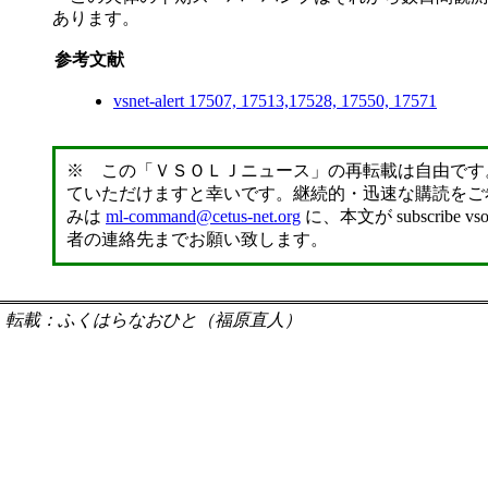
あります。
参考文献
vsnet-alert 17507, 17513,17528, 17550, 17571
※ この「ＶＳＯＬＪニュース」の再転載は自由です
ていただけますと幸いです。継続的・迅速な購読をご希望
みは
ml-command@cetus-net.org
に、本文が subscr
者の連絡先までお願い致します。
転載：ふくはらなおひと（福原直人）