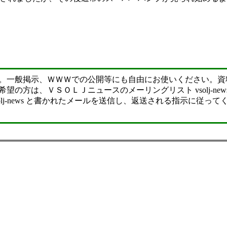
。一般掲示、ＷＷＷでの公開等にも自由にお使いください。資
の方は、ＶＳＯＬＪニュースのメーリングリスト vsolj-ne
ibe vsolj-news と書かれたメールを送信し、返送される指