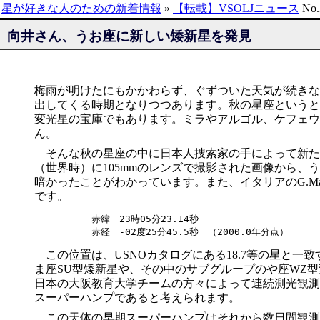
星が好きな人のための新着情報
»
【転載】VSOLJニュース
No.
向井さん、うお座に新しい矮新星を発見
梅雨が明けたにもかかわらず、ぐずついた天気が続きな
出してくる時期となりつつあります。秋の星座というと
変光星の宝庫でもあります。ミラやアルゴル、ケフェウ
ん。
そんな秋の星座の中に日本人捜索家の手によって新たな
（世界時）に105mmのレンズで撮影された画像から、う
暗かったことがわかっています。また、イタリアのG.Mas
です。
赤緯　23時05分23.14秒 

この位置は、USNOカタログにある18.7等の星と
ま座SU型矮新星や、その中のサブグループのや座WZ型
日本の大阪教育大学チームの方々によって連続測光観測が行
スーパーハンプであると考えられます。
この天体の早期スーパーハンプはそれから数日間観測