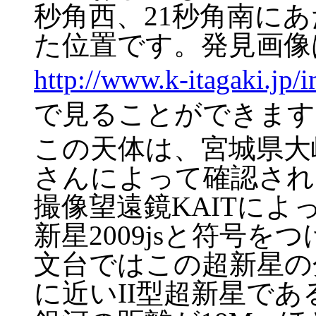
秒角西、21秒角南に
た位置です。発見画像
http://www.k-itagaki.jp/
で見ることができます
この天体は、宮城県大
さんによって確認され
撮像望遠鏡KAITに
新星2009jsと符号
文台ではこの超新星の
に近いII型超新星で