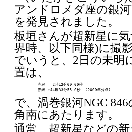
アンドロメダ座の銀河NG
を発見されました。
板垣さんが超新星に気づ
界時、以下同様)に撮
でいうと、2日の未明
置は、
赤経   2時12分09.00秒

で、渦巻銀河NGC 84
角南にあたります。
通常、超新星などの新