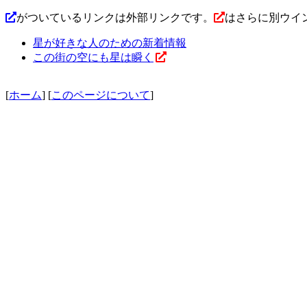
がついているリンクは外部リンクです。
はさらに別ウイン
星が好きな人のための新着情報
この街の空にも星は瞬く
[
ホーム
] [
このページについて
]