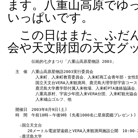
ます。八重山高原でゆ
いっぱいです。
この日はまた、ふだん
会や天文財団の天文グ
　　　　　　伝統的七夕まつり「八重山高原星物語 2003」

　　主　催　八重山高原星物語2003実行委員会

　　　　　　　入来町、入来町教育委員会、入来町商工会青年部・女性部
　　　　　　　国立天文台VERA入来観測局、鹿児島大理学部宇宙コース、
　　　　　　　鹿児島大学農学部付属入来牧場、入来町PTA連絡協議会、
　　　　　　　八重高原村、宇宙少年団入来VERA分団、入来町観光協会、
　　　　　　　入来城山ゴルフ、他

　　開催日　2003年8月9日(土)

　　時　間　午前10時～午後9時 (先着1000名に星座図鑑プレゼント)

　　　☆国立天文台

　　　　　20メートル電波望遠鏡とVERA入来観測局施設公開　10:00-21
　　　☆鹿児島大学
