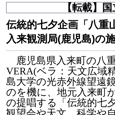
【転載】国立
伝統的七夕企画「八重山
入来観測局(鹿児島)の
鹿児島県入来町の八重
VERA(ベラ：天文広域
島大学の光赤外線望遠鏡
のを機に、地元入来町
の提唱する「伝統的七
観望会や天文、科学や