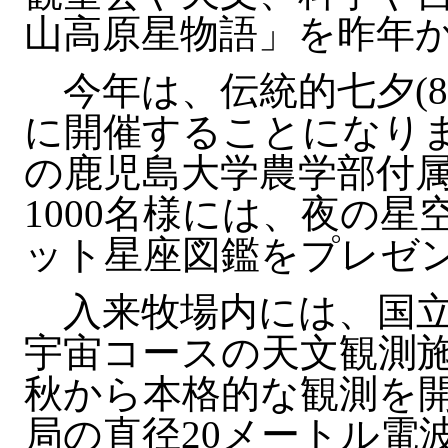
山高原星物語」を昨年
今年は、伝統的七夕(8
に開催することになり
の鹿児島大学農学部付
1000名様には、夜の
ット星座図鑑をプレゼ
入来牧場内には、国立
宇宙コースの天文観測
秋から本格的な観測を開
局の直径20メートル電