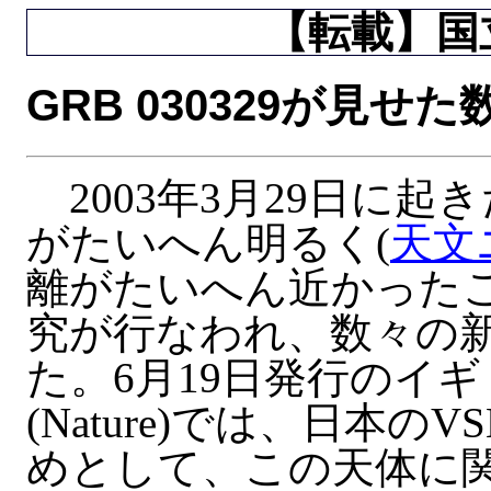
【転載】国立
GRB 030329が見せ
2003年3月29日に
がたいへん明るく(
天文ニ
離がたいへん近かった
究が行なわれ、数々の
た。6月19日発行のイ
(Nature)では、日本
めとして、この天体に