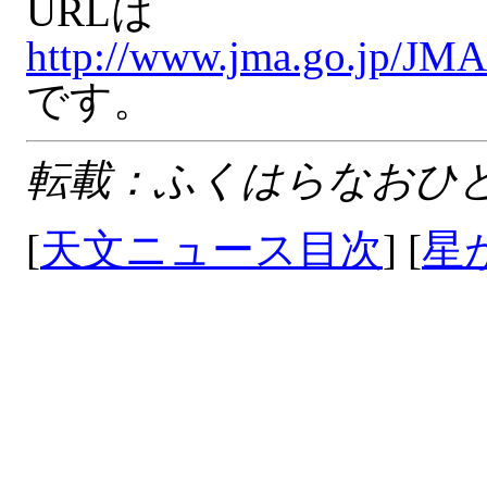
URLは
http://www.jma.go.jp/JMA
です。
転載：ふくはらなおひ
[
天文ニュース目次
] [
星