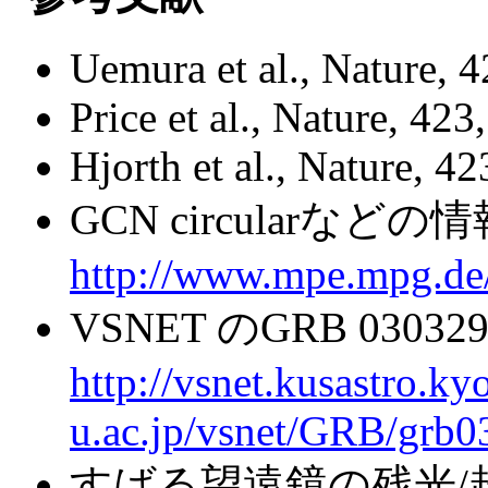
Uemura et al., Nature, 
Price et al., Nature, 423
Hjorth et al., Nature, 4
GCN circularな
http://www.mpe.mpg.de
VSNET のGRB 03
http://vsnet.kusastro.ky
u.ac.jp/vsnet/GRB/grb
すばる望遠鏡の残光/超