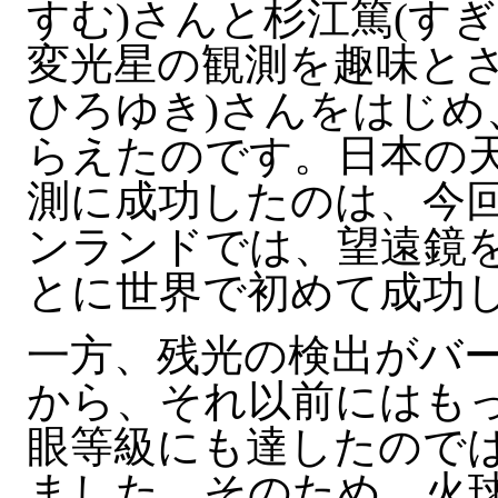
すむ)さんと杉江篤(す
変光星の観測を趣味とさ
ひろゆき)さんをはじめ
らえたのです。日本の
測に成功したのは、今
ンランドでは、望遠鏡
とに世界で初めて成功
一方、残光の検出がバー
から、それ以前にはも
眼等級にも達したので
ました。そのため、火球