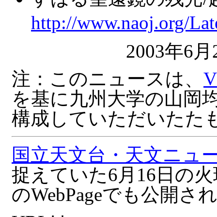
http://www.naoj.org/La
2003年
注：このニュースは、
V
を基に九州大学の山岡均
構成していただいたた
国立天文台・天文ニュース 
捉えていた6月16日の
のWebPageでも公開さ