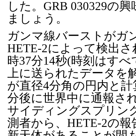
した。GRB 03032
ましょう。
ガンマ線バーストがガ
HETE-2によって検出され
時37分14秒(時刻はす
上に送られたデータを
が直径4分角の円内と計
分後に世界中に通報さ
サイディングスプリン
測者から、HETE-2の
新天体があることが間