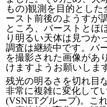
もの)観測を目的とした
ースト前後のようすが
ところ、バーストとほぼ
り明るい天体は見つか
調査は継続中です。バ
を撮影された画像があ
けますようお願いしま
残光の明るさを切れ目
非常に複雑に変化して
(VSNETグループ)。