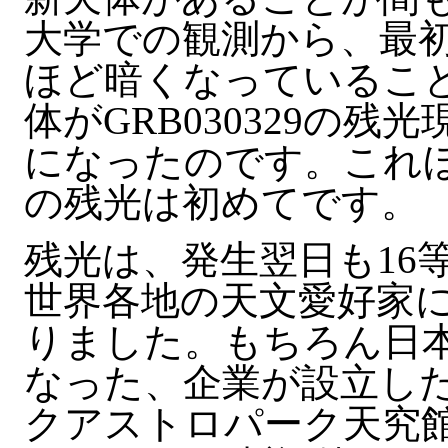
大学での観測から、最初
ほど暗くなっているこ
体がGRB030329の
になったのです。これ
の残光は初めてです。
残光は、発生翌日も16
世界各地の天文愛好家
りました。もちろん日本で
なった、企業が設立し
クアストロパーク天究館