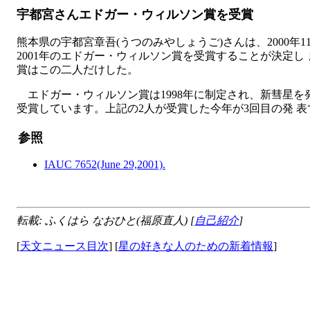
宇都宮さんエドガー・ウィルソン賞を受賞
熊本県の宇都宮章吾(うつのみやしょうご)さんは、2000年1
2001年のエドガー・ウィルソン賞を受賞することが決定
賞はこの二人だけした。
エドガー・ウィルソン賞は1998年に制定され、新彗星を発
受賞しています。上記の2人が受賞した今年が3回目の発 表
参照
IAUC 7652(June 29,2001).
転載: ふくはら なおひと(福原直人) [
自己紹介
]
[
天文ニュース目次
] [
星の好きな人のための新着情報
]