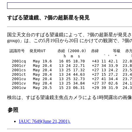
すばる望遠鏡、7個の超新星を発見
国立天文台のすばる望遠鏡によって、7個の超新星が発見されました。 東
group)」は、この5月19日から20日 にかけての観測
 認識符号  発見時UT     赤経 (2000.0)  赤緯      等級  赤
                        h  m  s         ゜ '  "      
  2001cq   May 19.6   16 05 18.70   +43 11 42.1  22.8
  2001cr   May 20.4   13 24 22.71   +27 34 33.9  23.8
  2001cs   May 20.4   13 25 17.32   +27 13 24.2  23.5
  2001ct   May 20.4   13 24 44.63   +27 15 27.2  23.4
  2001cu   May 20.4   13 25 32.73   +27 41 34.4  23.7
  2001cv   May 20.4   13 25 34.84   +27 37 02.6  24.1
検出は、すばる望遠鏡主焦点カメラによる1時間露出の画像
参照
IAUC 7649(June 21,2001).