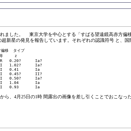
京大学を中心とする「すばる望遠鏡高赤方偏移超新星捜索グループ (Suba
で、7個の超新星の発見を報告しています。それぞれの認識符号 と
方偏移  タイプ

等     z

R   0.20?      Ia?

I   1.02?      Ia?

I   0.41       Ia

I   0.45?      II?

I   0.50?      Ia?

I   1.04       Ia

から、4月25日の1時 間露出の画像を差し引くことでおこなっ