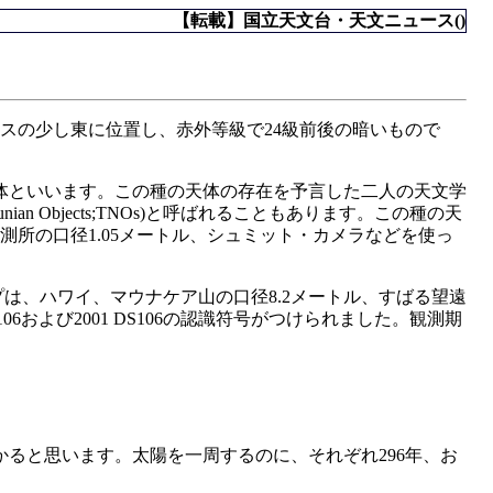
【転載】国立天文台・天文ニュース()
スの少し東に位置し、赤外等級で24級前後の暗いもので
体といいます。この種の天体の存在を予言した二人の天文学
unian Objects;TNOs)と呼ばれることもあります。この種の天
測所の口径1.05メートル、シュミット・カメラなどを使っ
ープは、ハワイ、マウナケア山の口径8.2メートル、すばる望遠
および2001 DS106の認識符号がつけられました。観測期
ると思います。太陽を一周するのに、それぞれ296年、お