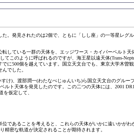
た。発見されたのは2個で、ともに「しし座」の一等星レグル
転している一群の天体を、エッジワース・カイパーベルト天
.)を記念してこのように呼ばれるのですが、海王星以遠天体(Trans-Nept
すでに500個を越えています。国立天文台でも、東京大学木曽観
せんでした。
だいすけ)、渡部潤一(わたなべじゅんいち)ら国立天文台のグル
ト天体を発見したのです。この二つの天体には、2001 DR106
道を仮定して、
単位であることを考えると、これらの天体がいかに遠いかがわか
より精密な軌道が決定されることが期待されます。