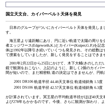
国立天文台、カイパーベルト天体を発見
日本のグループがついにカイパーベルト天体を発見しまし
す。
海王星より遠距離にあり、円に近い軌道で太陽の周りを公
者エッジワース(Edgeworth,K.)とカイパー(Kuiper,G.P
体は1992年以降引き続いていくつも発見され、その総数は
て捜索をしていましたが、新しく発見をすることはできま
2001年2月22日から25日にかけて、木下大輔(きのした
鏡で観測をおこない、上記のように、新しく2個のカイパーベル
間が短いので、まだ精密軌 道の決定はできませんが、円軌
2001 DR106
軌道半径
44.46天文単位
軌道傾斜角
1.5度
2001 DS106
軌道半径
42.57天文単位
軌道傾斜角
6.3度
が計算されています。冥王星の平均軌道半径がほぼ40天文
よび278年もかかるのです。今後、さらに観測が加わり、