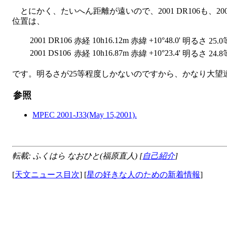
とにかく、たいへん距離が遠いので、2001 DR106も、
位置は、
2001 DR106
10h16.12m
+10°48.0'
赤経
赤緯
明るさ
25.0
2001 DS106
10h16.87m
+10°23.4'
赤経
赤緯
明るさ
24.8
です。明るさが25等程度しかないのですから、かなり大望
参照
MPEC 2001-J33(May 15,2001).
転載: ふくはら なおひと(福原直人) [
自己紹介
]
[
天文ニュース目次
] [
星の好きな人のための新着情報
]