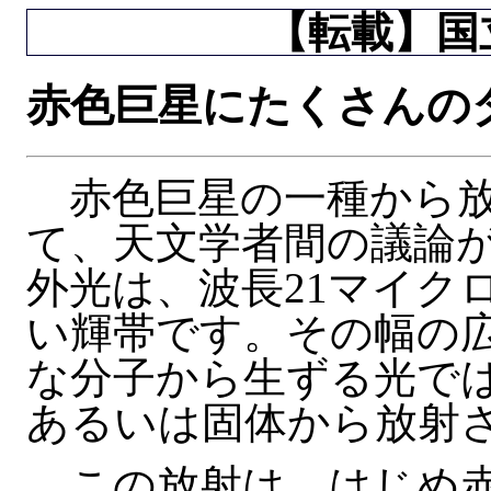
【転載】国立
赤色巨星にたくさんの
赤色巨星の一種から放
て、天文学者間の議論
外光は、波長21マイク
い輝帯です。その幅の
な分子から生ずる光で
あるいは固体から放射
この放射は、はじめ赤外