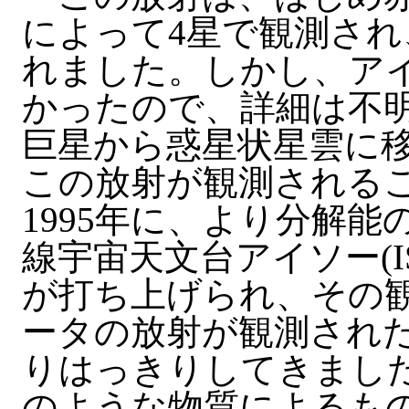
によって4星で観測され
れました。しかし、ア
かったので、詳細は不
巨星から惑星状星雲に
この放射が観測される
1995年に、より分解
線宇宙天文台アイソー(ISO;Infr
が打ち上げられ、その観
ータの放射が観測された
りはっきりしてきまし
のような物質によるも