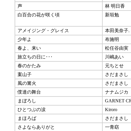
声
林 明日香
白百合の花が咲く頃
新垣勉
アメイジング・グレイス
本田美奈子.
少年よ
布施明
春よ、来い
松任谷由実
旅立ちの日に･･･
川嶋あい
春のかたみ
元ちとせ
案山子
さだまさし
風の篝火
さだまさし
僕達の舞台
ナナムジカ
まぼろし
GARNET C
ひとつぶの涙
Kiroro
まほろば
さだまさし
さよならありがと
一青窈