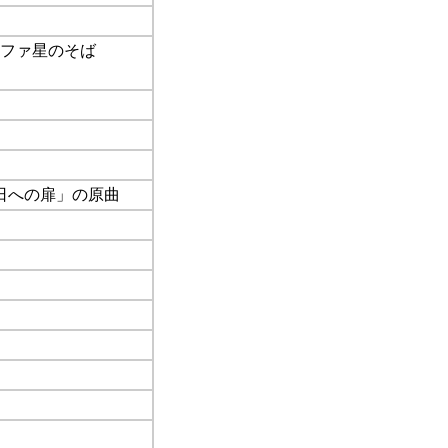
 ニヌファ星のそば
「明日への扉」の原曲