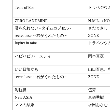
Tears of Eos
トラペジウ
ZERO LANDMINE
N.M.L.（N
君を忘れない - タイムカプセル -
さだまさし
secret base ～君がくれたもの～
ZONE
Jupiter in rains
トラペジウ
ハピハピ バースディ
岡本真夜
いい日旅立ち
山口百恵、
secret base ～君がくれたもの～
ZONE
彩虹橋
伍芳
New ASIA
東儀秀樹
ママの結婚
坂田おさむ