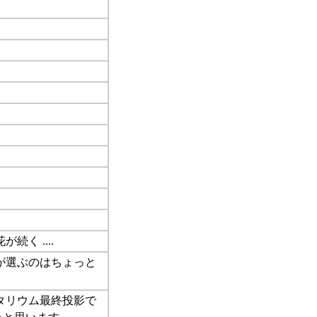
が続く ....
 福原が選ぶのはちょっと
ラネタリウム最終投影で