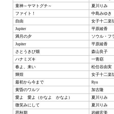
童神～ヤマトグチ～
夏川りみ
ファイト！
中島みゆき
自由
女子十二楽
Jupiter
平原綾香
満月の夕
ソウル・フ
Jupiter
平原綾香
さとうきび畑
森山良子
ハナミズキ
一青窈
春よ、来い
松任谷由実
輝煌
女子十二楽
最初から今まで
Ryu
黄昏のワルツ
加古隆
愛よ 愛よ（かなよ かなよ）
夏川りみ
微笑みにして
夏川りみ
思秋期
岩崎宏美