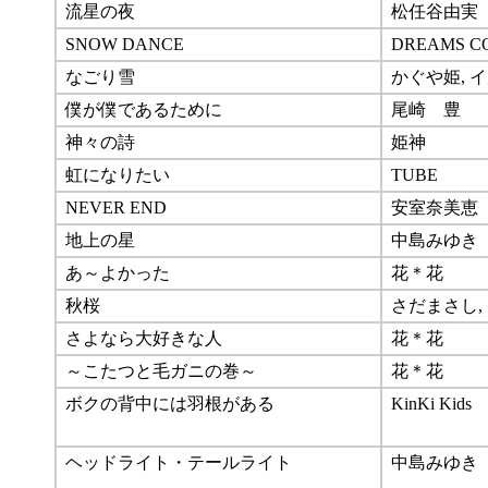
流星の夜
松任谷由実
SNOW DANCE
DREAMS C
なごり雪
かぐや姫, 
僕が僕であるために
尾崎 豊
神々の詩
姫神
虹になりたい
TUBE
NEVER END
安室奈美恵
地上の星
中島みゆき
あ～よかった
花＊花
秋桜
さだまさし,
さよなら大好きな人
花＊花
～こたつと毛ガニの巻～
花＊花
ボクの背中には羽根がある
KinKi Kids
ヘッドライト・テールライト
中島みゆき