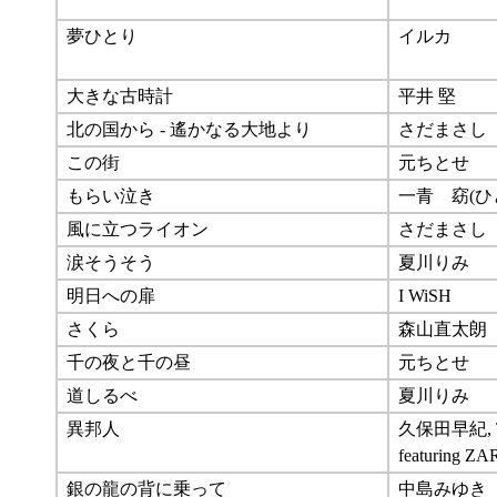
夢ひとり
イルカ
大きな古時計
平井 堅
北の国から - 遙かなる大地より
さだまさし
この街
元ちとせ
もらい泣き
一青 窈(ひ
風に立つライオン
さだまさし
涙そうそう
夏川りみ
明日への扉
I WiSH
さくら
森山直太朗
千の夜と千の昼
元ちとせ
道しるべ
夏川りみ
異邦人
久保田早紀, 
featuring Z
銀の龍の背に乗って
中島みゆき