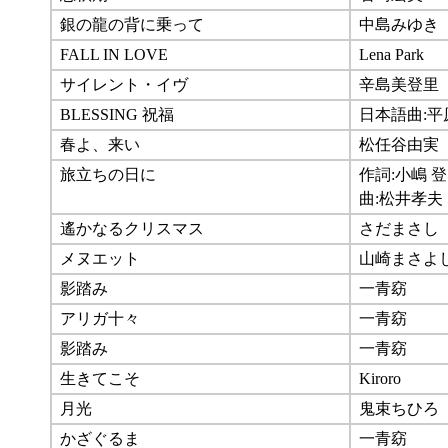
銀の龍の背に乗って
中島みゆき
FALL IN LOVE
Lena Park
サイレント・イヴ
辛島美登里
BLESSING 祝福
日本語曲:平
春よ、来い
松任谷由実
旅立ちの日に
作詞:小嶋 
曲:松井孝夫
遙かなるクリスマス
さだまさし
メヌエット
山崎まさよ
影踏み
一青窈
アリガ十々
一青窈
影踏み
一青窈
生きてこそ
Kiroro
月光
鬼束ちひろ
かざぐるま
一青窈