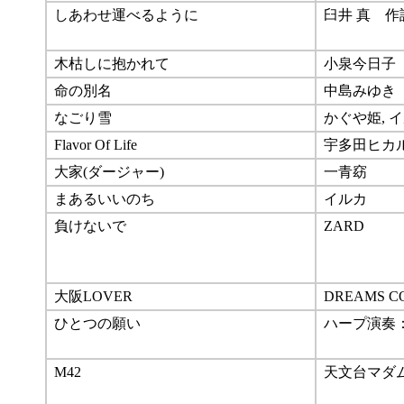
しあわせ運べるように
臼井 真 作
木枯しに抱かれて
小泉今日子
命の別名
中島みゆき
なごり雪
かぐや姫, 
Flavor Of Life
宇多田ヒカ
大家(ダージャー)
一青窈
まあるいいのち
イルカ
負けないで
ZARD
大阪LOVER
DREAMS C
ひとつの願い
ハープ演奏
M42
天文台マダ