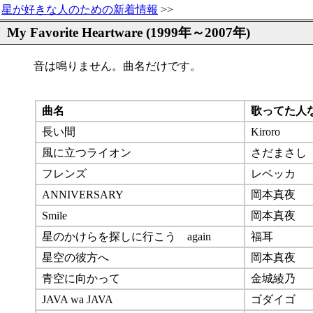
星が好きな人のための新着情報
>>
My Favorite Heartware (1999年～2007年)
音は鳴りません。曲名だけです。
曲名
歌ってた人
長い間
Kiroro
風に立つライオン
さだまさし
フレンズ
レベッカ
ANNIVERSARY
岡本真夜
Smile
岡本真夜
星のかけらを探しに行こう again
福耳
星空の彼方へ
岡本真夜
青空に向かって
金城綾乃
JAVA wa JAVA
ゴダイゴ