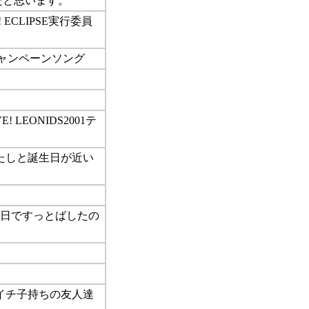
たと思います。
! ECLIPSE実行委員
Oキャンペーンソング
E! LEONIDS2001テ
日 わたしと誕生日が近い
前は1日ですっとばしたの
 バツイチ子持ちの友人達