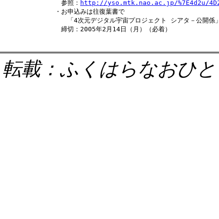
　参照：
http://yso.mtk.nao.ac.jp/%7E4d2u/4D
・お申込みは往復葉書で

　　「4次元デジタル宇宙プロジェクト シアタ－公開係」
転載：ふくはらなおひと