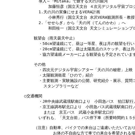
      導入～『Mitaka』で旅する天の川銀河

          加藤恒彦（国立天文台 ４次元デジタル宇宙プロ
      1.天の川の実像にせまるVERA計画

          小林秀行（国立天文台 水沢VERA観測所長・教授
      2.「せせらぎ」から「天の河（てんのかわ）」へ

          和田桂一（国立天文台 天文シミュレーションプ
    観望会（雨天曇天中止）

      ・50cm望遠鏡にて、昼は一等星、夜は月の観望を行い
      ・20cm望遠鏡にて、昼は太陽黒点のスケッチ、夜は月
      ・協力望遠鏡メーカーによる観望会も予定されています
    その他

      ・四次元デジタル宇宙シアター「天の川の秘密」上映

      ・太陽観測衛星「ひので」紹介

      ・主要観測・実験施設の公開、研究紹介・展示、質問コ
        スタンプラリーなど

○交通機関

      ・JR中央線武蔵境駅南口より　小田急バス　狛江駅行
      ・京王線調布駅北口より　小田急バス武蔵境駅南口行／
        または　京王バス　武蔵小金井駅北口行

      いずれも、「天文台前」バス停下車（所要時間約１５分
    （注意）自動車、バイクでの来台はご遠慮いただいており
            お体の不自由な方で車での来台を希望される場