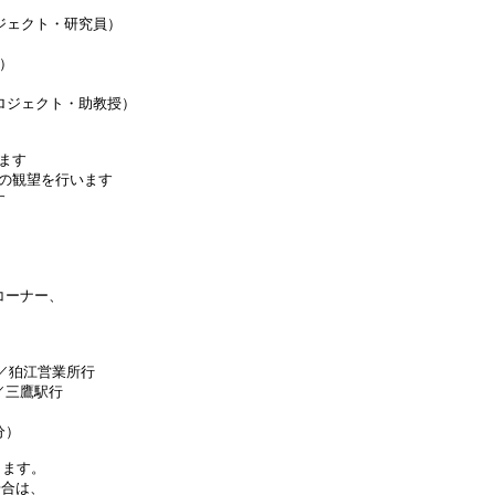
ジェクト・研究員）

）

ロジェクト・助教授）

ます

の観望を行います



ーナー、

／狛江営業所行

三鷹駅行

）

ます。

合は、
