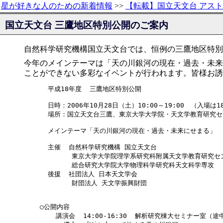
星が好きな人のための新着情報
>>
【転載】国立天文台 アス
国立天文台 三鷹地区特別公開のご案内
自然科学研究機構国立天文台では、恒例の三鷹地区特別
今年のメインテーマは「天の川銀河の現在・過去・未来
ことができない多彩なイベントが行われます。皆様お誘
  平成18年度  三鷹地区特別公開

  日時：2006年10月28日（土）10:00～19:00　（入場は1
  場所：国立天文台三鷹、東京大学大学院・天文学教育研究セ
  メインテーマ「天の川銀河の現在・過去・未来にせまる」

  主催  自然科学研究機構 国立天文台

        東京大学大学院理学系研究科附属天文学教育研究セン
        総合研究大学院大学物理科学研究科天文科学専攻

  後援  社団法人 日本天文学会

        財団法人 天文学振興財団

○公開内容

    講演会  14:00-16:30  解析研究棟大セミナー室（途