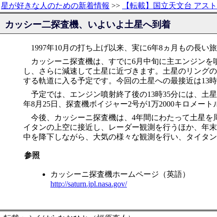
星が好きな人のための新着情報
>>
【転載】国立天文台 アス
カッシー二探査機、いよいよ土星へ到着
1997年10月の打ち上げ以来、実に6年8ヵ月もの長
カッシーニ探査機は、すでに6月中旬に主エンジンを噴
し、さらに減速して土星に近づきます。土星のリングの
する軌道に入る予定です。今回の土星への最接近は13時
予定では、エンジン噴射終了後の13時35分には、土星
年8月25日、探査機ボイジャー2号が1万2000キロ
今後、カッシーニ探査機は、4年間にわたって土星を
イタンの上空に接近し、レーダー観測を行うほか、年末
中を降下しながら、大気の様々な観測を行い、タイタン
参照
カッシーニ探査機ホームページ（英語）
http://saturn.jpl.nasa.gov/