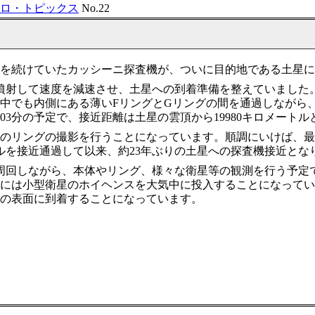
トロ・トピックス
No.22
い旅を続けていたカッシーニ探査機が、ついに目的地である土星
射して速度を減速させ、土星への到着準備を整えていました。日
中でも内側にある薄いFリングとGリングの間を通過しながら、
03分の予定で、接近距離は土星の雲頂から19980キロメートル
のリングの撮影を行うことになっています。順調にいけば、最初の
メートルを接近通過して以来、約23年ぶりの土星への探査機接近
周回しながら、本体やリング、様々な衛星等の観測を行う予定
には小型衛星のホイヘンスを大気中に投入することになってい
の表面に到着することになっています。