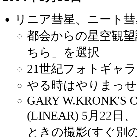
リニア彗星、ニート彗
都会からの星空観望
ちら」を選択
21世紀フォトギャラリ
やる時はやりまっせ
GARY W.KRONK'S C
(LINEAR) 5月2
ときの撮影(すぐ別