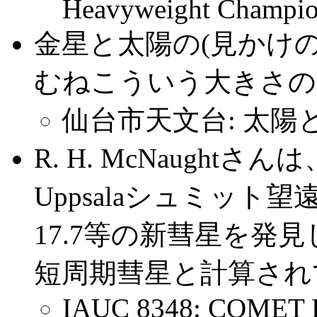
Heavyweight Champi
金星と太陽の(見かけの
むねこういう大きさの
仙台市天文台: 太陽
R. H. McNaughtさんは
Uppsalaシュミット
17.7等の新彗星を発見
短周期彗星と計算されていま
IAUC 8348: COMET 