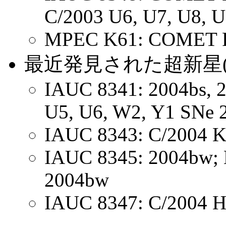
C/2003 U6, U7, U8, U
MPEC K61: COMET 
最近発見された超新星
IAUC 8341: 2004bs, 2
U5, U6, W2, Y1 SNe 2
IAUC 8343: C/2004 K
IAUC 8345: 2004bw; 
2004bw
IAUC 8347: C/2004 H