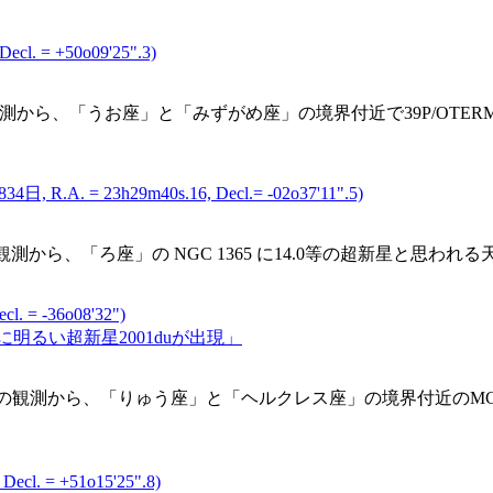
cl. = +50o09'25".3)
）の観測から、「うお座」と「みずがめ座」の境界付近で39P/OTERMA彗
A. = 23h29m40s.16, Decl.= -02o37'11".5)
の観測から、「ろ座」の NGC 1365 に14.0等の超新星と思われる天
. = -36o08'32")
5に明るい超新星2001duが出現」
日（世界時）の観測から、「りゅう座」と「ヘルクレス座」の境界付近のMC
cl. = +51o15'25".8)