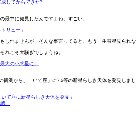
完成してからできた?」
ーティの最中に発見したんですよね、すごい。
ペトリュー」
もしれませんが、そんな事言ってると、もう一生彗星見られな
それこそ大騒ぎでしょうね。
6が最大の小惑星に」
26日（世界時）の観測から、「いて座」に7.6等の新星らしき天体を発見しま
eira、いて座に新星らしき天体を発見」
確認」