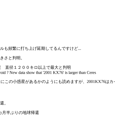
も頻繁に打ち上げ延期してるんですけど...
大きさと判明。
見の小惑星 直径１２００キロ以上で最大と判明
oid ? New data show that '2001 KX76' is larger than Ceres
ベルトにこの小惑星があるかのようにも読めますが、2001KX7
帰還。
員、５カ月半ぶりの地球帰還