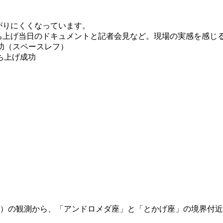
ながりにくくなっています。
打ち上げ当日のドキュメントと記者会見など。現場の実感を感じ
ト打上成功（スペースレフ）
打ち上げ成功
時）の観測から、「アンドロメダ座」と「とかげ座」の境界付近の U