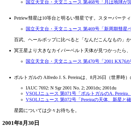
国立天文台・天文ニュース 第468号「月は地球が
Petriew彗星は10等台と明るい彗星です。スターパ
国立天文台・天文ニュース 第469号「新周期彗星
百武、ヘールボップに比べると「なんだこんなもの」か
冥王星より大きなカイパーベルト天体が見つかったら、
国立天文台・天文ニュース 第470号「2001 KX7
ポルトガルの Alfredo J. S. Pereiraは、8月
IAUC 7692: N Sgr 2001 No. 2; 2001dx; 2001du
VSOLJニュース 第071号「ポルトガルのA. Per
VSOLJニュース 第072号「Pereiraの天体、新星と
星図については少々お待ちを。
2001年8月30日