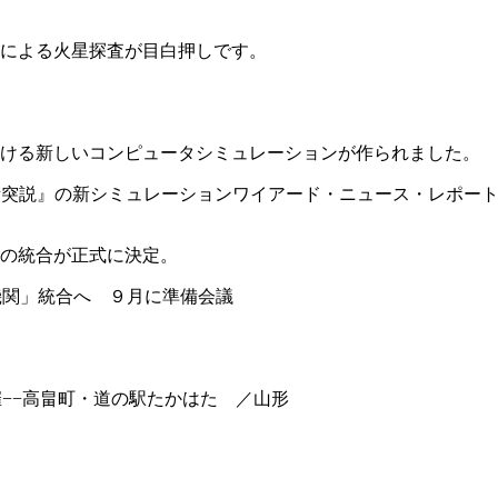
本による火星探査が目白押しです。
ける新しいコンピュータシミュレーションが作られました。
する『巨大衝突説』の新シミュレーションワイアード・ニュース・レポー
の統合が正式に決定。
宙３機関」統合へ ９月に準備会議
」開催−−高畠町・道の駅たかはた ／山形