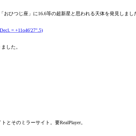
、「おひつじ座」に16.6等の超新星と思われる天体を発見しました。(S
cl. = +11o46'27".5)
つきました。
そのミラーサイト。要RealPlayer。