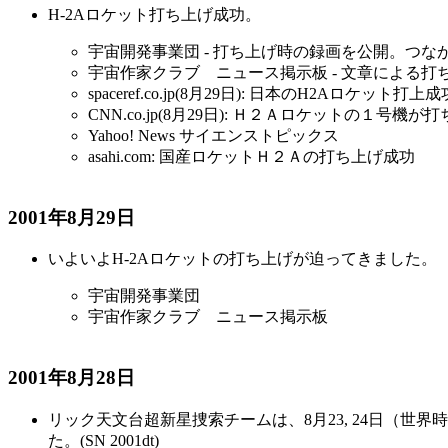
H-2Aロケット打ち上げ成功。
宇宙開発事業団 - 打ち上げ時の録画を公開。つ
宇宙作家クラブ ニュース掲示板 - 文章による
spaceref.co.jp(8月29日): 日本のH2Aロケッ
CNN.co.jp(8月29日): Ｈ２Ａロケットの１号機が
Yahoo! News サイエンストピックス
asahi.com: 国産ロケットＨ２Ａの打ち上げ成功
2001年8月29日
いよいよH-2Aロケットの打ち上げが迫ってきました。
宇宙開発事業団
宇宙作家クラブ ニュース掲示板
2001年8月28日
リック天文台超新星捜索チームは、8月23, 24日（世界
た。(SN 2001dt)