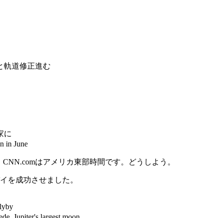
修理と軌道修正進む
き家に
n in June
間。CNN.comはアメリカ東部時間です。どうしよう。
イを成功させました。
lyby
, Jupiter's largest moon