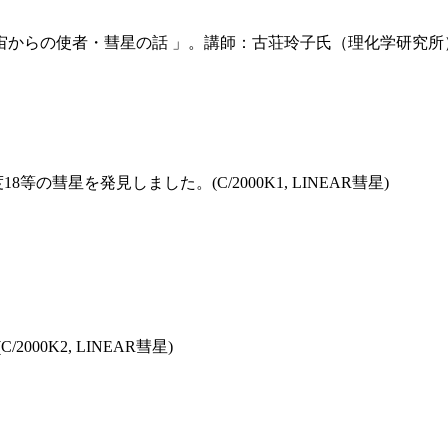
宙からの使者・彗星の話 」。講師：古荘玲子氏（理化学研究所
等の彗星を発見しました。(C/2000K1, LINEAR彗星)
00K2, LINEAR彗星)