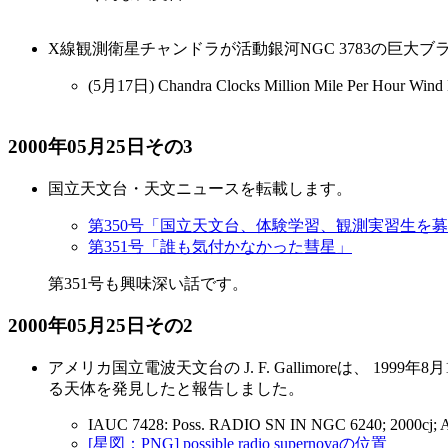
X線観測衛星チャンドラが活動銀河NGC 3783の巨大
(5月17日) Chandra Clocks Million Mile Per Hour Wind E
2000年05月25日その3
国立天文台・天文ニュースを転載します。
第350号「国立天文台、体験学習、観測実習生を
第351号「誰も気付かなかった彗星」
第351号も興味深い話です。
2000年05月25日その2
アメリカ国立電波天文台の J. F. Gallimoreは、 1999年
る天体を発見したと報告しました。
IAUC 7428: Poss. RADIO SN IN NGC 6240; 2000cj; 
[星図：PNG] possible radio supernovaの位置