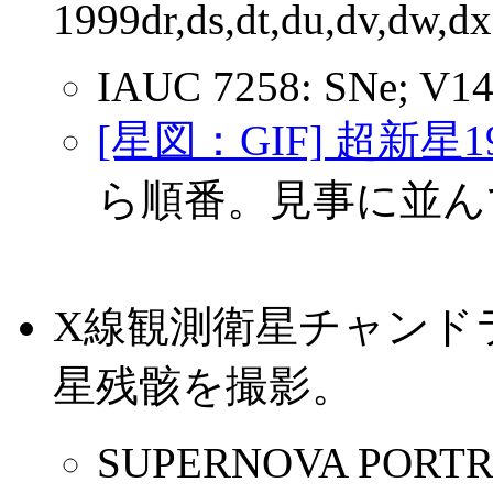
1999dr,ds,dt,du,dv,dw,dx
IAUC 7258: SNe; V14
[星図：GIF] 超新星1
ら順番。見事に並ん
X線観測衛星チャンド
星残骸を撮影。
SUPERNOVA PORT