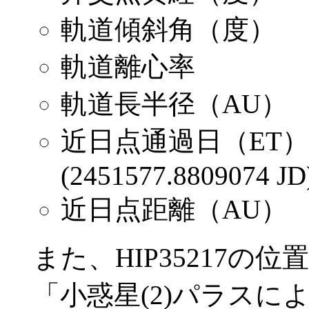
軌道傾斜角（度） ：34
軌道離心率 ：0.2
軌道長半径（AU） ： 2
近日点通過日（ET）：20
(2451577.8809074 JD
近日点距離（AU） ：2
また、HIP35217の
「小惑星(2)パラス