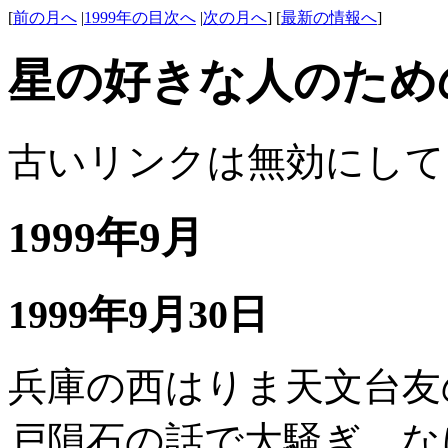
[
前の月へ
|
1999年の目次へ
|
次の月へ
] [
最新の情報へ
]
星の好きな人のため
古いリンクは無効にして
1999年9月
1999年9月30日
兵庫の西はりま天文台友
戸隕石の話で大騒ぎ。な