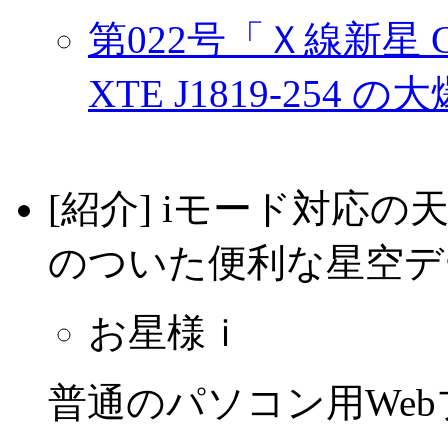
第022号「Ｘ線新星 GM Sg
XTE J1819-254 
[紹介] iモード対応
のついた便利な星空デ
お星様ｉ
普通のパソコン用We