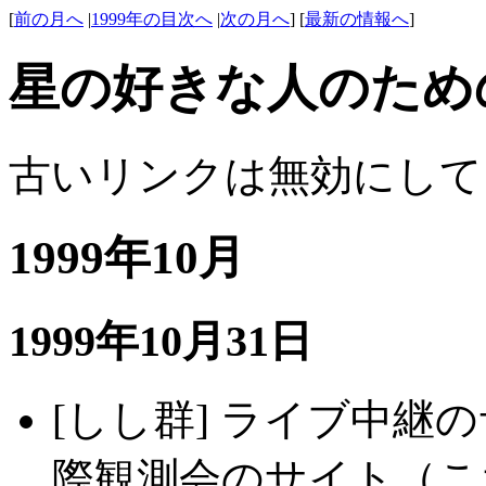
[
前の月へ
|
1999年の目次へ
|
次の月へ
] [
最新の情報へ
]
星の好きな人のため
古いリンクは無効にして
1999年10月
1999年10月31日
[しし群] ライブ中継
際観測会のサイト（こ