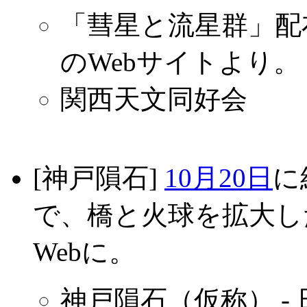
「彗星と流星群」配布
のWebサイトより。
関西天文同好会
[神戸隕石]
10月20日
に
で、橋と火球を拡大し
Webに。
神戸隕石（仮称） -