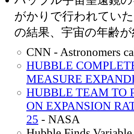
がかりで行われていた
の結果、宇宙の年齢が
CNN - Astronomers cal
HUBBLE COMPLETE
MEASURE EXPANDI
HUBBLE TEAM TO P
ON EXPANSION RAT
25
- NASA
Hubble Finds Variable 