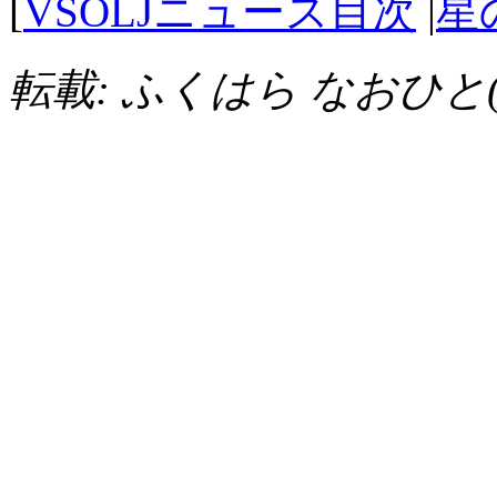
[
VSOLJニュース目次
|
星
転載: ふくはら なおひと(