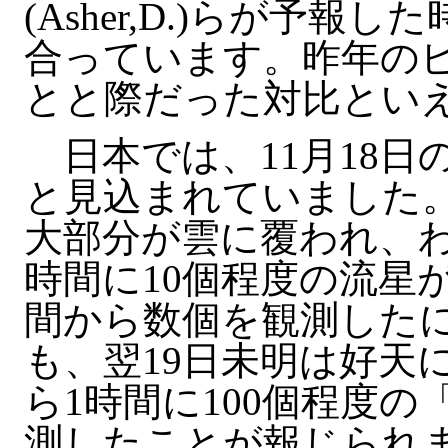
(Asher,D.)らが予
合っています。昨年のピ
とと際だった対比とい
日本では、11月18日
と見込まれていました
大部分が雲に覆われ、
時間に10個程度の流星
間から数個を観測した
も、翌19日未明は好天
ら1時間に100個程度
測したことが報じられ