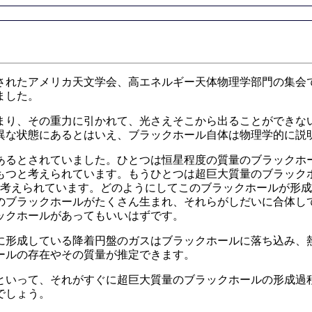
れたアメリカ天文学会、高エネルギー天体物理学部門の集会
ました。
り、その重力に引かれて、光さえそこから出ることができな
異な状態にあるとはいえ、ブラックホール自体は物理学的に説
るとされていました。ひとつは恒星程度の質量のブラックホ
もつと考えられています。もうひとつは超巨大質量のブラック
つと考えられています。どのようにしてこのブラックホールが形
のブラックホールがたくさん生まれ、それらがしだいに合体し
ックホールがあってもいいはずです。
形成している降着円盤のガスはブラックホールに落ち込み、
ールの存在やその質量が推定できます。
いって、それがすぐに超巨大質量のブラックホールの形成過
でしょう。