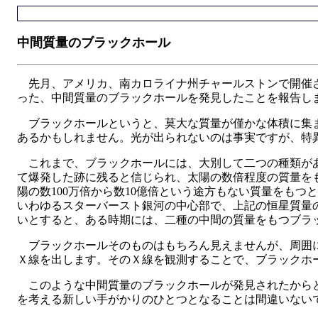
中間質量のブラックホール
先月、アメリカ、南カロライナ州チャールストンで開催さ
った、中間質量のブラックホールを発見したことを報告し
ブラックホールというと、莫大な質量が僅かな体積に集ま
あるかもしれません。光が出られないのは事実ですが、特
これまで、ブラックホールには、大別して二つの種類があ
て爆発した跡に残ると信じられ、太陽の数倍程度の質量を
陽の数100万倍から数10億倍という途方もない質量をも
いわゆるスターバースト銀河の中心部で、上記の恒星質量
いとすると、ある時期には、二種の中間の質量をもつブラ
ブラックホールそのものはもちろん見えませんが、周囲に
Ｘ線を出します。そのＸ線を観測することで、ブラックホ
このような中間質量のブラックホールが発見されたからと
を考える新しい手がかりのひとつとなることは間違いない