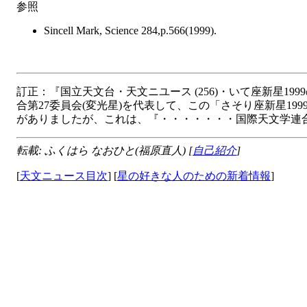
参照
Sincell Mark, Science 284,p.566(1999).
訂正：『国立天文台・天文ニユース (256)・いて座新星1999の発見』で
合第27委員会(変光星)を代表して、この「さそり座新星19
がありましたが、これは、『・・・・・・・国際天文学連合
転載: ふくはら なおひと(福原直人) [
自己紹介
]
[
天文ニュース目次
] [
星の好きな人のための新着情報
]