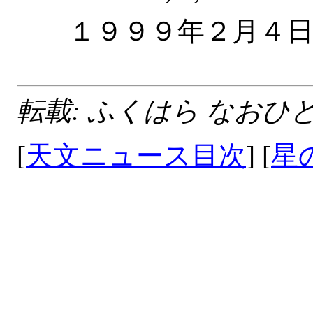
１９９９年
転載: ふくはら なおひと
[
天文ニュース目次
] [
星