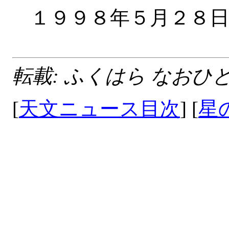
１９９８年５月
転載: ふくはら なおひと
[
天文ニュース目次
] [
星