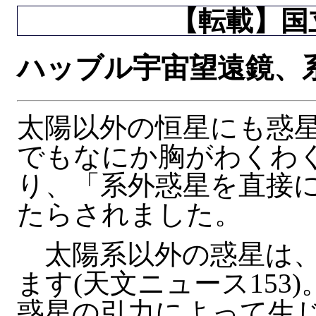
【転載】国立
ハッブル宇宙望遠鏡、
太陽以外の恒星にも惑
でもなにか胸がわくわ
り、「系外惑星を直接
たらされました。
太陽系以外の惑星は、
ます(天文ニュース15
惑星の引力によって生