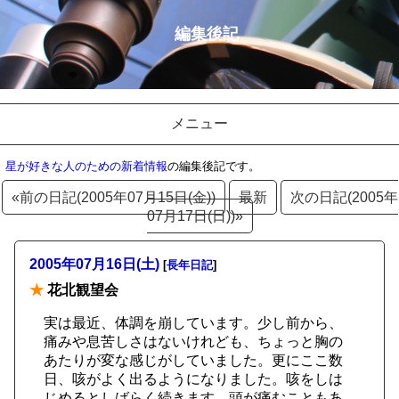
編集後記
メニュー
星が好きな人のための新着情報
の編集後記です。
«前の日記(2005年07月15日(金))
最新
次の日記(2005年
07月17日(日))»
2005年07月16日(土)
[
長年日記
]
★
花北観望会
実は最近、体調を崩しています。少し前から、
痛みや息苦しさはないけれども、ちょっと胸の
あたりが変な感じがしていました。更にここ数
日、咳がよく出るようになりました。咳をしは
じめるとしばらく続きます。頭が痛むこともあ