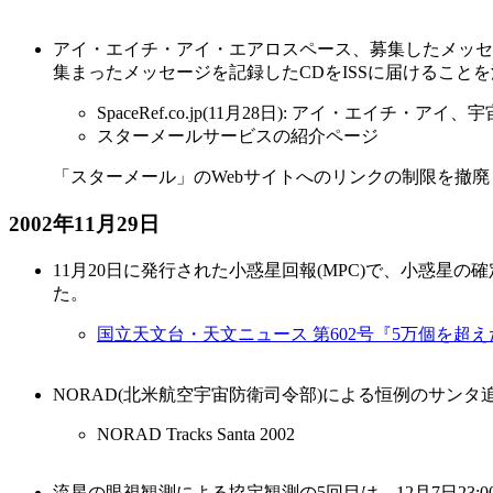
アイ・エイチ・アイ・エアロスペース、募集したメッセー
集まったメッセージを記録したCDをISSに届けるこ
SpaceRef.co.jp(11月28日): アイ・エイチ・
スターメールサービスの紹介ページ
「スターメール」のWebサイトへのリンクの制限を撤
2002年11月29日
11月20日に発行された小惑星回報(MPC)で、小惑星の確
た。
国立天文台・天文ニュース 第602号『5万個を超
NORAD(北米航空宇宙防衛司令部)による恒例のサン
NORAD Tracks Santa 2002
流星の眼視観測による協定観測の5回目は、12月7日23:0