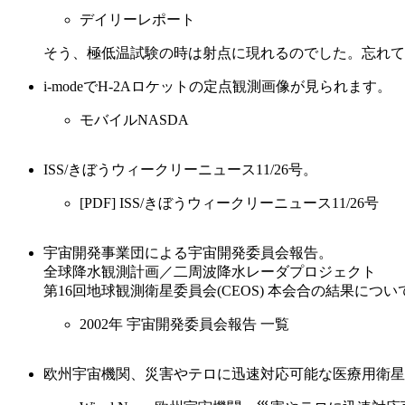
デイリーレポート
そう、極低温試験の時は射点に現れるのでした。忘れて
i-modeでH-2Aロケットの定点観測画像が見られます。
モバイルNASDA
ISS/きぼうウィークリーニュース11/26号。
[PDF] ISS/きぼうウィークリーニュース11/26号
宇宙開発事業団による宇宙開発委員会報告。
全球降水観測計画／二周波降水レーダプロジェクト
第16回地球観測衛星委員会(CEOS) 本会合の結果につい
2002年 宇宙開発委員会報告 一覧
欧州宇宙機関、災害やテロに迅速対応可能な医療用衛星