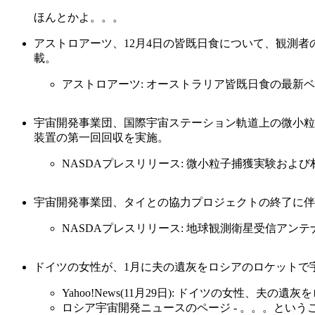
ほんとかよ。。。
アストロアーツ、12月4日の皆既日食について、観測者の
載。
アストロアーツ: オーストラリア皆既日食の最新
宇宙開発事業団、国際宇宙ステーション軌道上の微小粒
装置の第一回回収を実施。
NASDAプレスリリース: 微小粒子捕獲実験および
宇宙開発事業団、タイとの協力プロジェクトの終了に伴
NASDAプレスリリース: 地球観測衛星受信アン
ドイツの女性が、1月に夫の遺灰をロシアのロケットで
Yahoo!News(11月29日): ドイツの女性、夫の
ロシア宇宙開発ニュースのページ - 。。。という