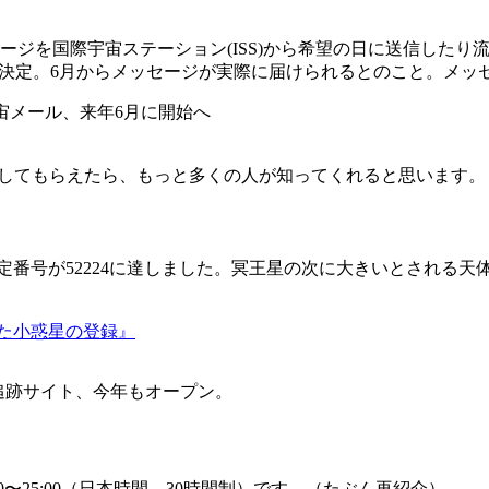
ジを国際宇宙ステーション(ISS)から希望の日に送信したり流
とを決定。6月からメッセージが実際に届けられるとのこと。メッ
アイ、宇宙メール、来年6月に開始へ
廃してもらえたら、もっと多くの人が知ってくれると思います。
定番号が52224に達しました。冥王星の次に大きいとされる天体 "
えた小惑星の登録』
タ追跡サイト、今年もオープン。
0〜25:00（日本時間、30時間制）です。（たぶん再紹介）