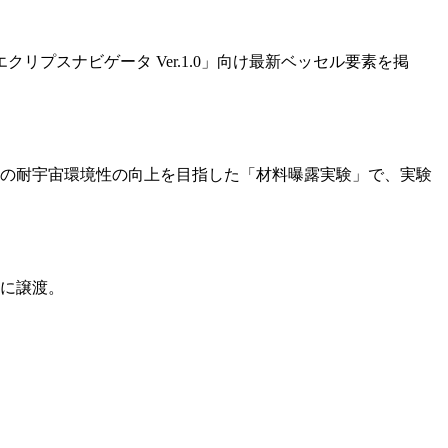
プスナビゲータ Ver.1.0」向け最新ベッセル要素を掲
の耐宇宙環境性の向上を目指した「材料曝露実験」で、実験
に譲渡。