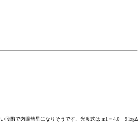
で肉眼彗星になりそうです。光度式は m1 = 4.0 + 5 logΔ