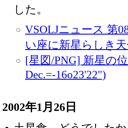
した。
VSOLJニュース 
い座に新星らしき天
[星図/PNG] 新星の位置(
Dec.=-16o23'22")
2002年1月26日
土星食、どうでしたか