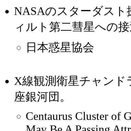
NASAのスターダス
ィルト第二彗星への接
日本惑星協会
X線観測衛星チャンド
座銀河団。
Centaurus Cluster of 
May Be A Passing Attr